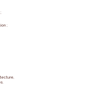
;
ion ;
tecture,
es.