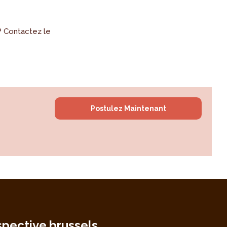
? Contactez le
Postulez Maintenant
spective.brussels