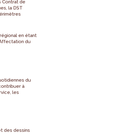
s Contrat de
ues, la DST
périmètres
régional en étant
Affectation du
quotidiennes du
contribuer à
vice, les
t des dessins