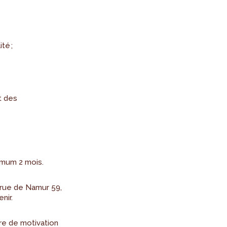
té ;
t des
imum 2 mois.
 rue de Namur 59,
nir.
re de motivation