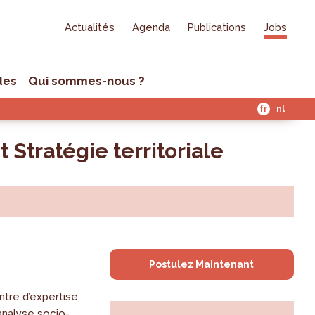
Actualités
Agenda
Publications
Jobs
des
Qui sommes-nous ?
fr
nl
Stratégie territoriale
Postulez Maintenant
ntre d’expertise
'analyse socio-