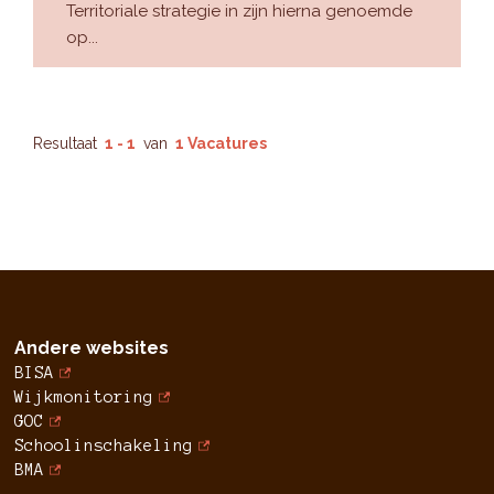
Territoriale strategie in zijn hierna genoemde
op...
Resultaat
1 - 1
van
1 Vacatures
Andere websites
BISA
Wijkmonitoring
GOC
Schoolinschakeling
BMA