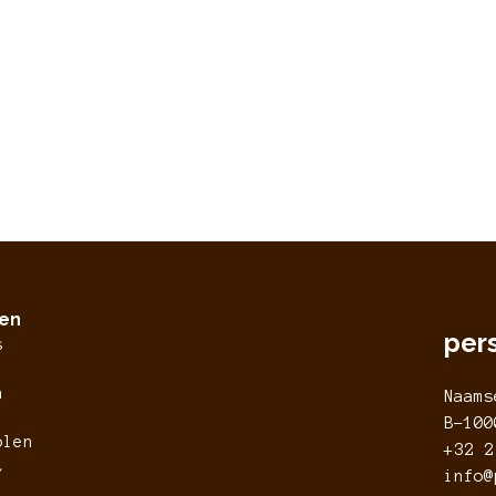
ken
per
s
n
Naams
B-100
olen
+32 2
t
info@