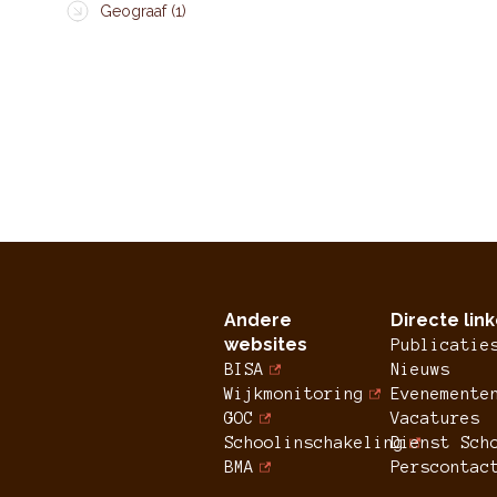
Geograaf (1)
Andere
Directe lin
websites
Publicatie
BISA
Nieuws
Wijkmonitoring
Evenemente
GOC
Vacatures
Schoolinschakeling
Dienst Sch
BMA
Perscontac