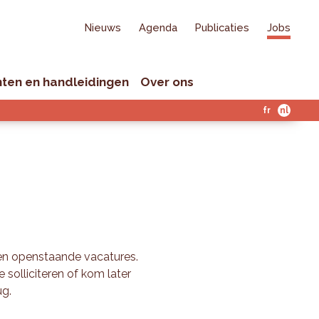
Nieuws
Agenda
Publicaties
Jobs
ten en handleidingen
Over ons
fr
nl
 openstaande vacatures.
 solliciteren of kom later
ug.